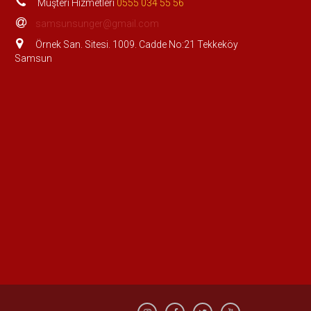
Müşteri Hizmetleri
0555 034 55 56
samsunsunger@gmail.com
Örnek San. Sitesi. 1009. Cadde No:21 Tekkeköy
Samsun