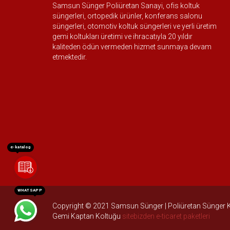
Samsun Sünger Poliüretan Sanayi, ofis koltuk
süngerleri, ortopedik ürünler, konferans salonu
süngerleri, otomotiv koltuk süngerleri ve yerli üretim
gemi koltukları üretimi ve ihracatıyla 20 yıldır
kaliteden ödün vermeden hizmet sunmaya devam
etmektedir.
e-katalog
WHATSAPP
Copyright © 2021 Samsun Sünger | Poliüretan Sünger Kolt
Gemi Kaptan Koltuğu
sitebizden e-ticaret paketleri