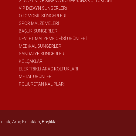
STADYUM VE SİNEMA KONFERANS KOLTUKLARI
VIP DİZAYN SÜNGERLERİ
OTOMOBİL SÜNGERLERİ
SPOR MALZEMELERİ
BAŞLIK SÜNGERLERİ
DEVLET MALZEME OFİSİ ÜRÜNLERİ
MEDİKAL SÜNGERLER
SANDALYE SÜNGERLERİ
KOLÇAKLAR
ELEKTRİKLİ ARAÇ KOLTUKLARI
METAL ÜRÜNLER
POLİÜRETAN KALIPLARI
uk, Araç Koltukları, Başlıklar,