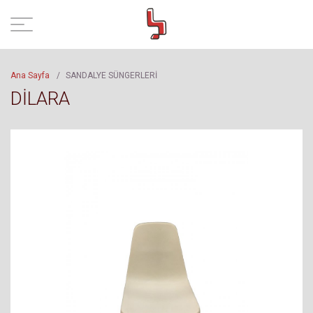
Ana Sayfa
/
SANDALYE SÜNGERLERİ
DİLARA