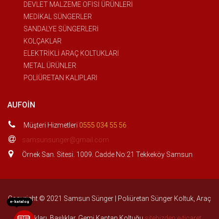
DEVLET MALZEME OFİSİ ÜRÜNLERİ
MEDİKAL SÜNGERLER
SANDALYE SÜNGERLERİ
KOLÇAKLAR
ELEKTRİKLİ ARAÇ KOLTUKLARI
METAL ÜRÜNLER
POLİÜRETAN KALIPLARI
AUFOIN
Müşteri Hizmetleri
0555 034 55 56
samsunsunger@gmail.com
Örnek San. Sitesi. 1009. Cadde No:21 Tekkeköy Samsun
Copyright © 2021 Samsun Sünger | Poliüretan Sünger Koltuk, Araç
e-katalog
Koltukları, Başlıklar, Gemi Kaptan Koltuğu
sitebizden e-ticaret